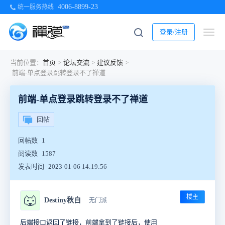
4006-8899-23
统一服务热线
登录/注册
当前位置：
首页
>
论坛交流
>
建议反馈
>
前端-单点登录跳转登录不了禅道
前端-单点登录跳转登录不了禅道
回帖
回帖数
1
阅读数
1587
发表时间
2023-01-06 14:19:56
楼主
🐺
Destiny秋白
无门派
后端接口返回了链接，前端拿到了链接后，使用