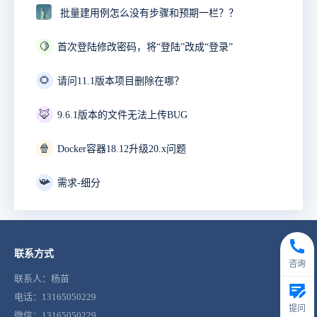
批量建用例怎么没有步骤和预期一栏？？
🍋
首次登陆修改密码，将“登陆”改成“登录”
🌻
请问11.1版本项目删除在哪？
🦊
9.6.1版本的文件无法上传BUG
🍿
Docker容器18.12升级20.x问题
📯
需求-细分
联系方式
咨询
联系人：杨苗
电话：13165050229
提问
微信：13165050229