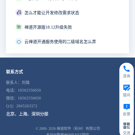
📠
怎么才能让开发修改需求状态
🌺
禅道开源版18.12升级失败
🍊
云禅道开通服务使用的二级域名怎么弄
联系方式
咨询
联系人：刘璐
电话：18562550650
提问
微信：18562550650
Q Q：2845263372
北京、上海、深圳分部
反馈
© 2009- 2026
禅道软件（杭州）有限公司
交流