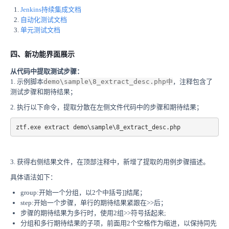
Jenkins持续集成文档
自动化测试文档
单元测试文档
四、新功能界面展示
从代码中提取测试步骤：
1. 示例
脚本
demo\sample\8_extract_desc.php中
，注释包含了
测试步骤和期待结果；
2. 执行以下命令，
提取分散在左侧文件代码中的步骤和期待结果；
ztf.exe extract demo\sample\8_extract_desc.php
3. 获得右侧结果文件，在顶部注释中，新增了提取的用例步骤描述。
具体语法如下：
group:开始一个分组，以2个中括号]]结尾；
step:开始一个步骤，单行的期待结果紧跟在>>后；
步骤的期待结果为多行时，使用2组>>符号括起来;
分组和多行期待结果的子项，前面用2个空格作为缩进，以保持同先