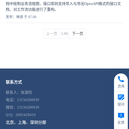
档中绘制业务流程图，接口库则支持导入与导出OpenAPI格式的接口文
档，对工作流功能进行了重构。
发布：禅道 于 07-09
上一页
1/86
下一页
联系方式
咨询
联系人：张淑钧
电话：13156280939
提问
微信：13156280939
Q Q：2082428410
北京、上海、深圳分部
反馈