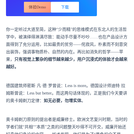
体验Demo
下载
你一定听过大道至简，这种“少而精”的思维模式在东北人的生活哲
学中，被演绎得淋漓尽致：能动手尽量不吵吵……也在产品设计方
面得到了充分运用，比如最贵的贫穷——侘寂风，朴素而不刻意突
出装饰，强调事物质朴、自然的内在。再比如消失的哲学——苹
果，
只有视觉上繁杂的细节越来越少，用户沉浸式的体验才会越来
越好。
德国建筑师密斯·凡·德·罗曾说：Less is more。德国设计师迪特·拉
姆斯曾说：Less but better。而这两句话体现的，正是我们今天要讲
的奥卡姆剃刀定律：
如无必要，勿增实体
。
奥卡姆剃刀原则的提出者是威廉修士。欧洲文艺复兴时期，当时的
学者们就“共相““本质”之类的问题整天吵得不可开交，威廉开始还