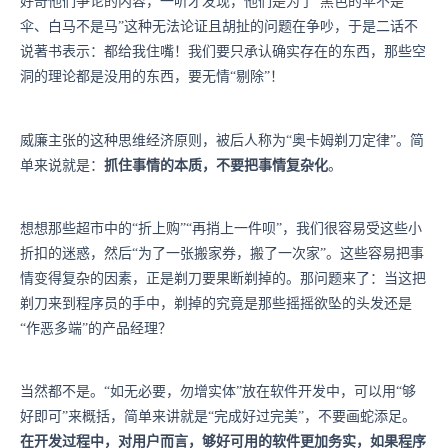
好奇他们争论的内容，一听才发现，他们是为了“黑色的伞不是
伞、白马不是马”这种无法论证且胡扯的问题在争吵，于是二话不
说著书表示：都给我住嘴！我们要只承认确实存在的东西，那些空
洞的理论都是没用的东西，要无情“剔除”！
威廉主张的这种思维经济原则，被后人称为“奥卡姆剃刀定律”。简
单来说就是：
抓住事情的本质，不要把事情复杂化
。
想想那些超市中的“折上购”“再捎上一件呗”，我们很容易受这些小
折扣的迷惑，然后“为了一张搬家券，搬了一次家”。这些容易把事
情变得复杂的因素，正是剃刀要果断剃掉的。那问题来了：当这把
剃刀来到程序员的手中，剃掉的究竟是那些摇摇欲坠的头发还是
“作恶多端”的产品经理？
当然都不是。“如无必要，勿增实体”放在软件开发中，可以用“够
好即可”来概括，简单来讲就是“完成好过完美”，不要画蛇添足。
在开发过程中，对用户而言，够好可用的软件更加务实，如果程序