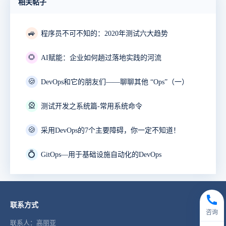
相关帖子
🚙
程序员不可不知的：2020年测试六大趋势
🌻
AI赋能：企业如何趟过落地实践的河流
🍪
DevOps和它的朋友们——聊聊其他 “Ops”（一）
🎡
测试开发之系统篇-常用系统命令
🍪
采用DevOps的7个主要障碍，你一定不知道！
💍
GitOps—用于基础设施自动化的DevOps
联系方式
咨询
联系人：高丽亚