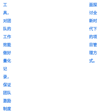
工
面探
具，
讨全
对团
新时
队的
代下
工作
的项
效能
目管
做好
理方
量化
式。
记
录，
保证
团队
激励
制度