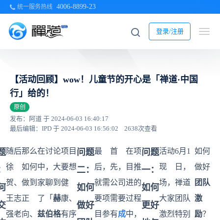
4006-8899-23
统一服务热线
登录/注册
【活动回顾】wow！儿童节的开心是「禅道·中国
行」给的！
原创
发布：阿道 于 2024-06-03 16:40:17
最后编辑：IPD 于 2024-06-03 16:56:02
2638次查看
随后
那么
在讨论
项目
最
首
在项
活动
6月1
如何
题
问题
问题
徐
如何
中，大
要想
后，
先，
目推
现
日，
做好
：
二：
一：
贺、
做到
家聊到
健
就需
公司
进的
场，
禅道
团队
何
如何
如何
王志
正
了「
赫
康、
要项
需要
过程
大家
团队
激
交
做好
更好
强老
向、
兹伯格
有序
目参
有
成
中，
激烈
特别
励
？