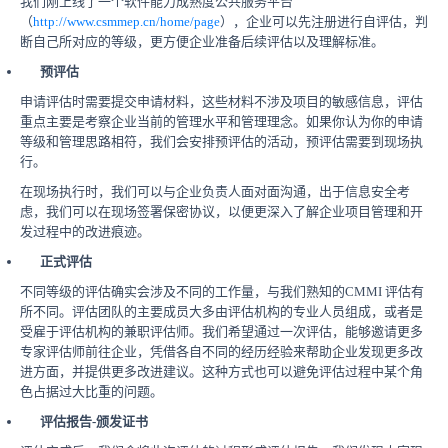
我们刚上线了一个软件能力成熟度公共服务平台
（
http://www.csmmep.cn/home/page
），企业可以先注册进行自评估，判
断自己所对应的等级，更方便企业准备后续评估以及理解标准。
预评估
申请评估时需要提交申请材料，这些材料不涉及项目的敏感信息，评估
重点主要是考察企业当前的管理水平和管理理念。如果你认为你的申请
等级和管理思路相符，我们会安排预评估的活动，预评估需要到现场执
行。
在现场执行时，我们可以与企业负责人面对面沟通，出于信息安全考
虑，我们可以在现场签署保密协议，以便更深入了解企业项目管理和开
发过程中的改进痕迹。
正式评估
不同等级的评估确实会涉及不同的工作量，与我们熟知的CMMI 评估有
所不同。评估团队的主要成员大多由评估机构的专业人员组成，或者是
受雇于评估机构的兼职评估师。我们希望通过一次评估，能够邀请更多
专家评估师前往企业，凭借各自不同的经历经验来帮助企业发现更多改
进方面，并提供更多改进建议。这种方式也可以避免评估过程中某个角
色占据过大比重的问题。
评估报告-颁发证书