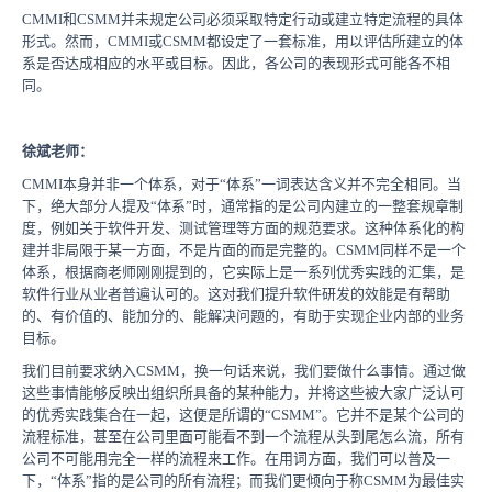
CMMI和CSMM并未规定公司必须采取特定行动或建立特定流程的具体
形式。然而，CMMI或CSMM都设定了一套标准，用以评估所建立的体
系是否达成相应的水平或目标。因此，各公司的表现形式可能各不相
同。
徐斌老师：
CMMI本身并非一个体系，对于“体系”一词表达含义并不完全相同。当
下，绝大部分人提及“体系”时，通常指的是公司内建立的一整套规章制
度，例如关于软件开发、测试管理等方面的规范要求。这种体系化的构
建并非局限于某一方面，不是片面的而是完整的。CSMM同样不是一个
体系，根据商老师刚刚提到的，它实际上是一系列优秀实践的汇集，是
软件行业从业者普遍认可的。这对我们提升软件研发的效能是有帮助
的、有价值的、能加分的、能解决问题的，有助于实现企业内部的业务
目标。
我们目前要求纳入CSMM，换一句话来说，我们要做什么事情。通过做
这些事情能够反映出组织所具备的某种能力，并将这些被大家广泛认可
的优秀实践集合在一起，这便是所谓的“CSMM”。它并不是某个公司的
流程标准，甚至在公司里面可能看不到一个流程从头到尾怎么流，所有
公司不可能用完全一样的流程来工作。在用词方面，我们可以普及一
下，“体系”指的是公司的所有流程；而我们更倾向于称CSMM为最佳实