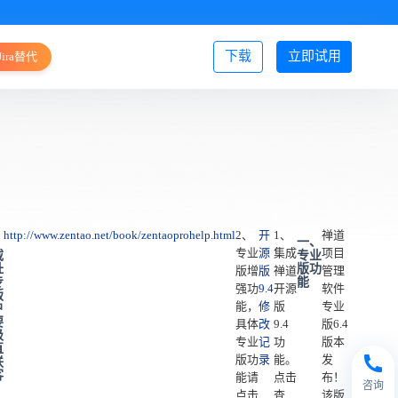
下载
立即试用
Jira替代
登录/注册
http://www.zentao.net/book/zentaoprohelp.html
2、
开
1、
禅道
、
一、
专业
源
集成
项目
载
专业
址
版功
版增
版
禅道
管理
专
能
强功
9.4
开源
软件
版
能，
修
版
专业
户
要
具体
改
9.4
版6.4
级
专业
记
功
版本
直
版功
录
能。
发
联
客
能请
点击
布！
咨询
）
点击
查
该版