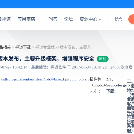
云禅道
应用商店
问答
论坛
资源中心
信创
品相关
>
禅道下载
>
禅道专业版6.4版本发布，主要升级框架，增强程序安全
4版本发布，主要升级框架，增强程序安全
原创
7-27 16:42:14
最后编辑：禅道软件 于 2017-08-04 13:18:22
24687次查看
/sdl/projects/zentao/files/Pro6.4/bizext.php5.3_5.6.zip
插件包
2.1、
二
：
（php5.3-
Sourceforge
下
地
5.6）：
下载：
（
业
客
需
升
可
接
系
服