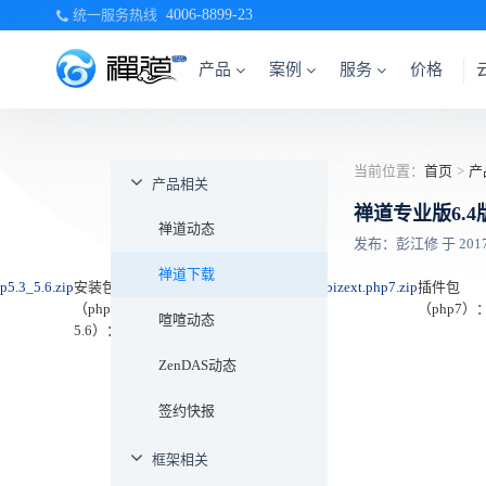
统一服务热线
4006-8899-23
产品
案例
服务
价格
当前位置：
首页
>
产
产品相关
禅道专业版6.
禅道动态
发布：彭江修 于 2017-0
禅道下载
hp5.3_5.6.zip
安装包
/sdl/projects/zentao/files/Pro6.4/bizext.php7.zip
插件包
（php5.3-
（php7）
喧喧动态
5.6）：
ZenDAS动态
签约快报
框架相关