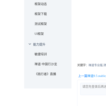
框架动态
框架下载
测试框架
UI框架
能力提升
敏捷培训
禅道·中国行沙龙
关键字
：禅道专业版,
《践行者》直播
上一篇
禅道9.5.st