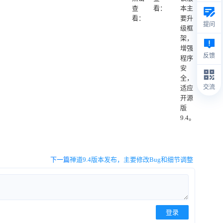
查
看：
本主
看：
要
升
提问
级框
架，
增强
反馈
程序
安
全，
交流
适应
开源
版
9.4。
下一篇
禅道9.4版本发布，主要修改Bug和细节调整
登录