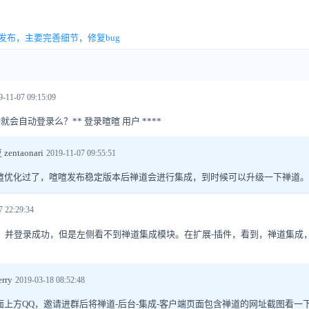
本发布，主要完善细节，修复bug
9-11-07 09:15:09
会自动登录么？** 登录暄暄 用户 ****
entaonari
2019-11-07 09:55:51
喧优化过了，喧喧发布稳定版本后禅道会进行集成，到时候可以升级一下禅道。
7 22:29:34
，并登录成功，但是左侧看不到禅道集成模块。在扩展-插件，看到，禅道集成
？
rry
2019-03-18 08:52:48
面上方QQ，邀请进群后将禅道-后台-集成-客户端页面包含禅道的网址截图看一