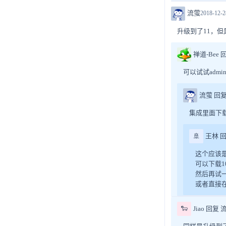
流萤
2018-12-2
升级到了11，
禅道-Bee 
可以试试adm
流萤 回复
集成里面下
🚢
王林 
这个应该
可以下载1
然后再试
或者直接在
🐑
Jiao 回复 