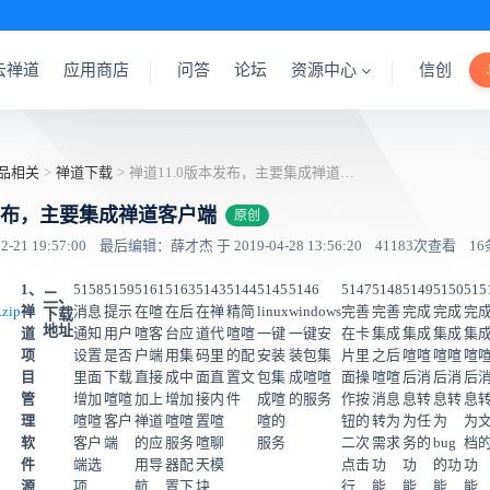
云禅道
应用商店
问答
论坛
资源中心
信创
品相关
>
禅道下载
>
禅道11.0版本发布，主要集成禅道客户端
本发布，主要集成禅道客户端
原创
21 19:57:00
最后编辑：薛才杰 于 2019-04-28 13:56:20
41183次查看
1
1、
5158
5159
5161
5163
5143
5144
5145
5146
5147
5148
5149
5150
515
二、
.zip
禅
消息
提示
在喧
在后
在禅
精简
linux
windows
完善
完善
完成
完成
完
下载
地址
道
通知
用户
喧客
台应
道代
喧喧
一键
一键安
在卡
集成
集成
集成
集
项
设置
是否
户端
用集
码里
的配
安装
装包集
片里
之后
喧喧
喧喧
喧
目
里面
下载
直接
成中
面直
置文
包集
成喧喧
面操
喧喧
后消
后消
后
管
增加
喧喧
加上
增加
接内
件
成喧
的服务
作按
消息
息转
息转
息
理
喧喧
客户
禅道
喧喧
置喧
喧的
钮的
转为
为任
为
为
软
客户
端
的应
服务
喧聊
服务
二次
需求
务的
bug
档
件
端选
用导
器配
天模
点击
功
功
的功
功
源
项
航
置下
块
行
能
能
能
能