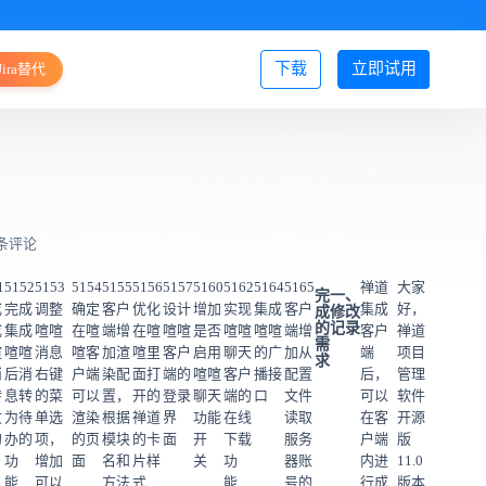
下载
立即试用
Jira替代
登录/注册
6条评论
1
5152
5153
5154
5155
5156
5157
5160
5162
5164
5165
禅道
大家
完
一、
成
完成
调整
确定
客户
优化
设计
增加
实现
集成
客户
集成
好，
成
修改
的
记录
成
集成
喧喧
在喧
端增
在喧
喧喧
是否
喧喧
喧喧
端增
客户
禅道
需
喧
喧喧
消息
喧客
加渲
喧里
客户
启用
聊天
的广
加从
端
项目
求
消
后消
右键
户端
染配
面打
端的
喧喧
客户
播接
配置
后，
管理
转
息转
的菜
可以
置，
开的
登录
聊天
端的
口
文件
可以
软件
文
为待
单选
渲染
根据
禅道
界
功能
在线
读取
在客
开源
的
办的
项，
的页
模块
的卡
面
开
下载
服务
户端
版
功
增加
面
名和
片样
关
功
器账
内进
11.0
能
可以
方法
式
能
号的
行成
版本