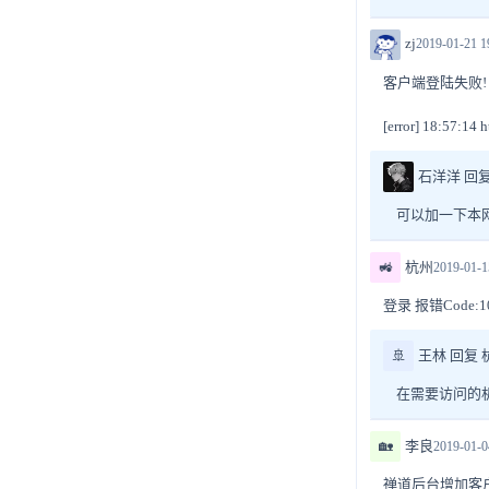
zj
2019-01-21 1
客户端登陆失败! [error]
[error] 18:57:14 h
石洋洋 回复 
可以加一下本
🚜
杭州
2019-01-1
登录 报错Code
🚢
王林 回复 
在需要访问的机
🏡
李良
2019-01-0
禅道后台增加客