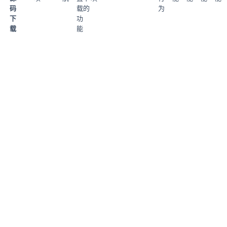
码
载的
为
下
功
载
能