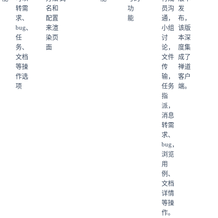
转需
名和
功
员沟
发
求、
配置
能
通，
布，
bug、
来渲
小组
该版
任
染页
讨
本深
务、
面
论，
度集
文档
文件
成了
等操
传
禅道
作选
输，
客户
项
任务
端。
指
派，
消息
转需
求、
bug，
浏览
用
例、
文档
详情
等操
作。