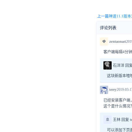
上一篇
禅道11.1版
评论列表
🍓
zentaonari
201
客户端每隔4分钟就
石洋洋 回复 z
这块新版本喧
terry
2019-03-1
已经安装客户端
这个是什么情况
🚢
王林 回复 te
可以添加下页