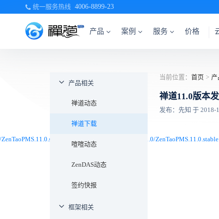
统一服务热线
4006-8899-23
产品
案例
服务
价格
当前位置：
首页
>
产
产品相关
禅道11.0版
禅道动态
发布：先知 于 2018-12-
禅道下载
下载站点1：
0/ZenTaoPMS.11.0.stable.zip
/sdl/projects/zentao/files/11.0/ZenTaoPMS.11.0.stable
喧喧动态
ZenDAS动态
签约快报
框架相关