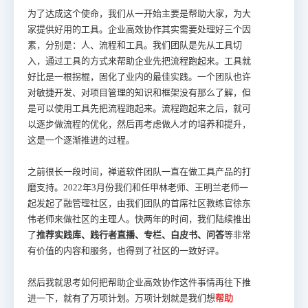
为了达成这个使命，我们从一开始主要是帮助大家，为大
家提供好用的工具。企业高效协作其实需要处理好三个因
素，分别是：人、流程和工具。我们团队是先从工具切
入，通过工具的方式来帮助企业先把流程跑起来。工具就
好比是一根拐棍，固化了业内的最佳实践。一个团队也许
对敏捷开发、对项目管理的知识和框架没有那么了解，但
是可以使用工具先把流程跑起来。流程跑起来之后，就可
以逐步做流程的优化，然后再考虑做人才的培养和提升，
这是一个逐渐推进的过程。
之前很长一段时间，禅道软件团队一直在做工具产品的打
磨支持。2022年3月份我们和任甲林老师、王明兰老师一
起发起了融管理社区，由我们团队的首席社区教练官徐东
伟老师来做社区的主理人。快两年的时间，我们陆续推出
了
推荐实践库、践行者直播、专栏、白皮书、问答
等非常
有价值的内容和服务，也得到了社区的一致好评。
然后我就思考如何把帮助企业高效协作这件事情再往下推
进一下，就有了万项计划。万项计划就是我们想
帮助