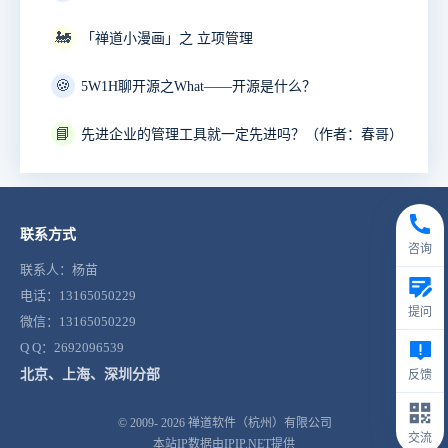
🚂
「禅道小漫画」之 立项管理
🍪
5W1H聊开源之What——开源是什么？
📘
先进企业的管理工具就一定先进吗？（作者：春哥）
联系方式
咨询
联系人：杨苗
电话：13165050229
提问
微信：13165050229
Q Q：2692096539
北京、上海、深圳分部
反馈
© 2009- 2026
禅道软件（杭州）有限公司
交流
本站IP数据由IPIP.NET提供