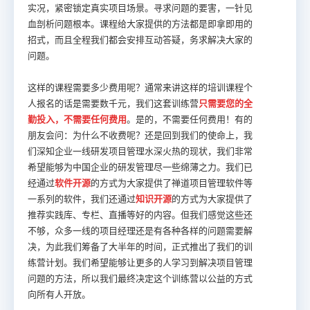
实况，紧密锁定真实项目场景。寻求问题的要害，一针见
血剖析问题根本。课程给大家提供的方法都是即拿即用的
招式，而且全程我们都会安排互动答疑，务求解决大家的
问题。
这样的课程需要多少费用呢？通常来讲这样的培训课程个
人报名的话是需要数千元，我们这套训练营
只需要您的全
勤投入，不需要任何费用
。是的，不需要任何费用！有的
朋友会问：为什么不收费呢？还是回到我们的使命上，我
们深知企业一线研发项目管理水深火热的现状，我们非常
希望能够为中国企业的研发管理尽一些绵薄之力。我们已
经通过
软件开源
的方式为大家提供了禅道项目管理软件等
一系列的软件，我们还通过
知识开源
的方式为大家提供了
推荐实践库、专栏、直播等好的内容。但我们感觉这些还
不够，众多一线的项目经理还是有各种各样的问题需要解
决，为此我们筹备了大半年的时间，正式推出了我们的训
练营计划。我们希望能够让更多的人学习到解决项目管理
问题的方法，所以我们最终决定这个训练营以公益的方式
向所有人开放。