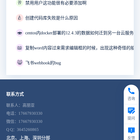
🥂
禁用用户这功能很有必要添加啊
🍐
创建代码库失败是什么原因
🍣
📖
😸
飞书webhook的bug
联系方式
咨询
联系人：高丽亚
电话：17667930330
提问
微信：17667930330
Q Q：3645260865
北京、上海、深圳分部
反馈