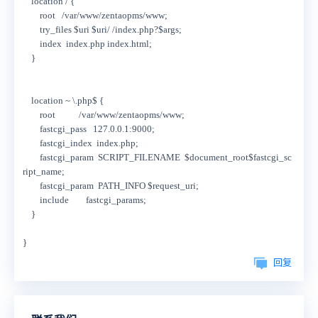
location / {
root /var/www/zentaopms/www;
try_files $uri $uri/ /index.php?$args;
index index.php index.html;
}
location ~ \.php$ {
root /var/www/zentaopms/www;
fastcgi_pass 127.0.0.1:9000;
fastcgi_index index.php;
fastcgi_param SCRIPT_FILENAME $document_root$fastcgi_sc
ript_name;
fastcgi_param PATH_INFO $request_uri;
include fastcgi_params;
}
}
回复