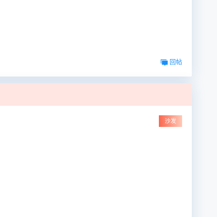
回帖
沙发