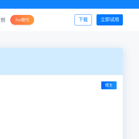
下载
立即试用
信创
Jira替代
登录/注册
楼主