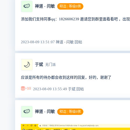
🍉
禅道 - 闫敏
释迦 | 等级6佛
添加我们支持同事qq：1826606239 邀请您到群里面看看吧 ，出
2023-08-09 13:51:07 禅道 - 闫敏 回帖
🌙
于斌
无门派
应该是所有的待办都会收到这样的回复，好的，谢谢了
+10
2023-08-09 13:55:49 于斌 回帖
🍉
禅道 - 闫敏
释迦 | 等级6佛