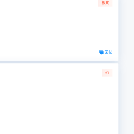
板凳
回帖
#3