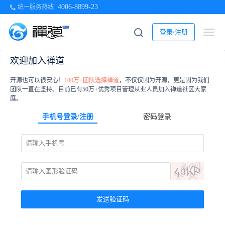
4006-8899-23
统一服务热线
登录/注册
欢迎加入禅道
开源也可以很安心！
100万+团队选择禅道
，不仅仅因为开源，更是因为我们
团队一直在坚持。目前已有50万+优秀项目管理从业人员加入禅道社区大家
庭。
手机号登录/注册
密码登录
发送验证码