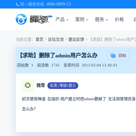
统一服务热线
4006-8899-23
产品
案例
服务
价格
当前位置：
首页
>
论坛交流
>
建议反馈
>
【求助】删除了admin用
【求助】删除了admin用户怎么办
回帖
回帖数
1
阅读数
1741
发表时间
2013-05-04 13:40:43
🌻
魏雪
玄清 | 等级1居士
初次使用禅道 在组织-用户建立时把admin删掉了 无法用管理员
怎么办？