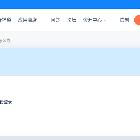
云禅道
应用商店
问答
论坛
资源中心
信创
户怎么办
身份登录