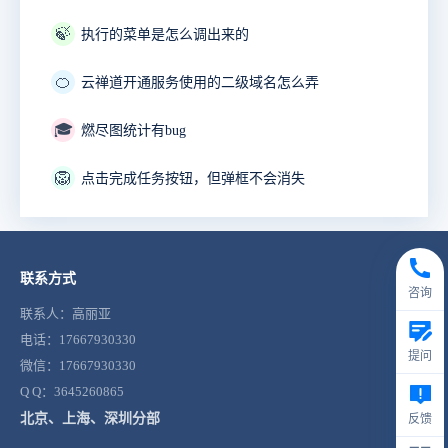
🍃
执行的菜单是怎么调出来的
🍊
云禅道开通服务使用的二级域名怎么弄
🎓
燃尽图统计有bug
🦁
点击完成任务按钮，但弹框不会消失
联系方式
咨询
联系人：高丽亚
电话：17667930330
提问
微信：17667930330
Q Q：3645260865
北京、上海、深圳分部
反馈