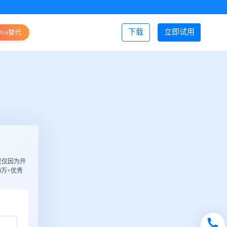
下载
立即试用
Jira替代
登录/注册
仅仅因为开
万+优秀