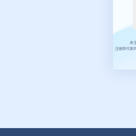
未
注册即代表