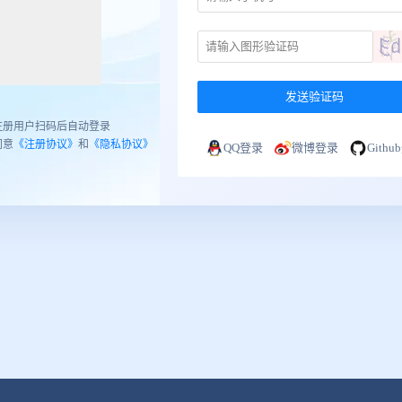
发送验证码
注册用户扫码后自动登录
同意
《注册协议》
和
《隐私协议》
QQ登录
微博登录
Gith