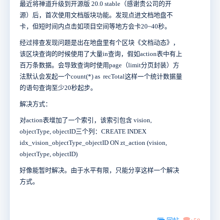
最近将禅道升级到开源版 20.0 stable（
感谢贵公司的开
源
）后，首次使用文档版块功能。发现点进文档地盘不
卡，但短时间内点击如项目空间等地方会卡20~40秒。
经过排查发现问题是出在地盘里有个区块《文档动态》，
该区块查询的时候使用了大量in查询，假如action表中有上
百万条数据。会导致查询时使用page（limit分页封装）方
法默认会发起一个count(*) as recTotal这样一个统计数据量
的语句查询至少20秒起步。
解决方式：
对action表增加了一个索引，该索引包含 vision,
objectType, objectID三个列：CREATE INDEX
idx_vision_objectType_objectID ON zt_action (vision,
objectType, objectID)
好像能暂时解决。由于水平有限，只能分享这样一个解决
方式。