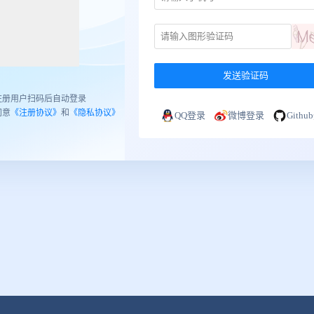
发送验证码
注册用户扫码后自动登录
同意
《注册协议》
和
《隐私协议》
QQ登录
微博登录
Gith