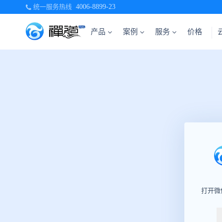
统一服务热线
4006-8899-23
产品
案例
服务
价格
打开微