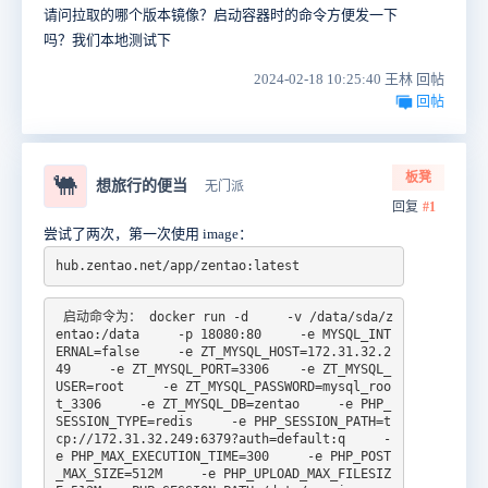
请问拉取的哪个版本镜像？启动容器时的命令方便发一下
吗？我们本地测试下
2024-02-18 10:25:40 王林 回帖
回帖
板凳
🐫
想旅行的便当
无门派
回复
#1
尝试了两次，第一次使用 image：
hub.zentao.net/app/zentao:latest
 启动命令为： docker run -d     -v /data/sda/z
entao:/data     -p 18080:80     -e MYSQL_INT
ERNAL=false     -e ZT_MYSQL_HOST=172.31.32.2
49     -e ZT_MYSQL_PORT=3306    -e ZT_MYSQL_
USER=root     -e ZT_MYSQL_PASSWORD=mysql_roo
t_3306     -e ZT_MYSQL_DB=zentao     -e PHP_
SESSION_TYPE=redis     -e PHP_SESSION_PATH=t
cp://172.31.32.249:6379?auth=default:q     -
e PHP_MAX_EXECUTION_TIME=300     -e PHP_POST
_MAX_SIZE=512M     -e PHP_UPLOAD_MAX_FILESIZ