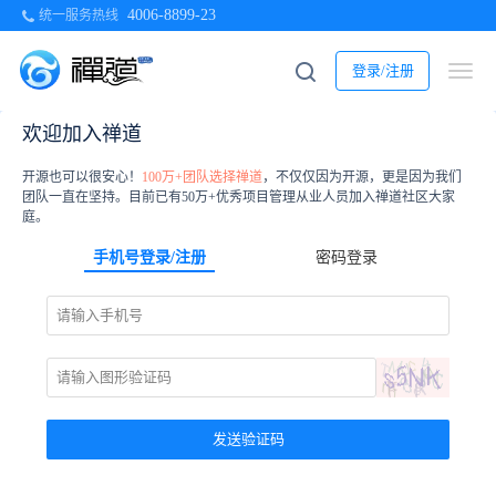
4006-8899-23
统一服务热线
登录/注册
欢迎加入禅道
开源也可以很安心！
100万+团队选择禅道
，不仅仅因为开源，更是因为我们
团队一直在坚持。目前已有50万+优秀项目管理从业人员加入禅道社区大家
庭。
手机号登录/注册
密码登录
发送验证码