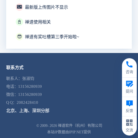
🌃
最新版上传图片不显示
📓
禅道使用相关
😎
禅道有奖吐槽第三季开始啦~
联系方式
咨询
联系人：张淑钧
电话：13156280939
提问
微信：13156280939
Q Q：2082428410
北京、上海、深圳分部
反馈
© 2009- 2026
禅道软件（杭州）有限公司
交流
本站IP数据由IPIP.NET提供