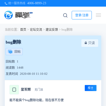
4006-8899-23
统一服务热线
登录/注册
当前位置：
首页
>
论坛交流
>
建议反馈
>
bug删除
bug删除
只读
回帖
回帖数
1
阅读数
1448
发表时间
2020-08-10 11:10:02
楼主
🍞
梁军辉
无门派
能不能搞个bug删除功能，现在很不方便