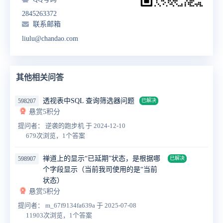
2845263372
联系邮箱
liulu@chandao.com
其他相关问答
透视表中SQL 查询筛选器问题
598207
已解决
悬赏5积分
提问者： 逆袭的跑步机
于 2024-12-10
679次浏览，1个答案
禅道上的显示“已延期”状态，是根据哪
598907
已解决
个字段显示（当前我司使用的是“当前
状态）
悬赏5积分
提问者： m_67f9134fa639a
于 2025-07-08
11903次浏览，1个答案