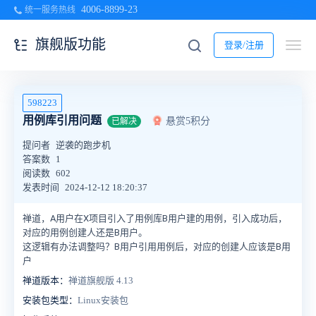
4006-8899-23
统一服务热线
旗舰版功能
登录/注册
598223
用例库引用问题
悬赏5积分
已解决
提问者
逆袭的跑步机
答案数
1
阅读数
602
发表时间
2024-12-12 18:20:37
禅道，A用户在X项目引入了用例库B用户建的用例，引入成功后，
对应的用例创建人还是B用户。
这逻辑有办法调整吗？B用户引用用例后，对应的创建人应该是B用
户
禅道版本：
禅道旗舰版 4.13
安装包类型：
Linux安装包