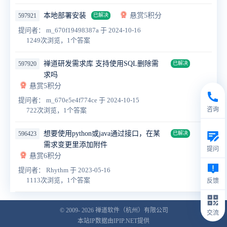
本地部署安装
悬赏5积分
597921
已解决
提问者： m_670f19498387a
于 2024-10-16
1249次浏览，1个答案
禅道研发需求库 支持使用SQL删除需
597920
已解决
求吗
悬赏5积分
提问者： m_670e5e4f774ce
于 2024-10-15
咨询
722次浏览，1个答案
想要使用python或java通过接口，在某
596423
已解决
需求变更里添加附件
提问
悬赏6积分
提问者： Rhythm
于 2023-05-16
1113次浏览，1个答案
反馈
© 2009- 2026
禅道软件（杭州）有限公司
交流
本站IP数据由IPIP.NET提供