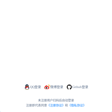
QQ登录
微博登录
Github登录
未注册用户扫码后自动登录
注册即代表同意
《注册协议》
和
《隐私协议》