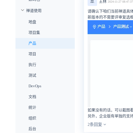
🚢
王林
2024-11-27 08:47:37
禅道使用
请确认下咱们当前禅道具
新版本的不需要评审复选
地盘
项目集
产品
项目
执行
测试
DevOps
文档
统计
如果没有的话，可以截图看
另外，企业版有单独的支
组织
2条回复
后台