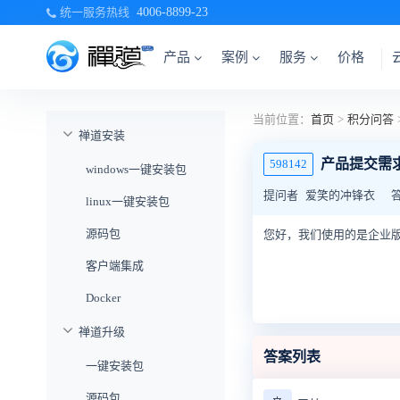
统一服务热线
4006-8899-23
产品
案例
服务
价格
当前位置：
首页
>
积分问答
禅道安装
产品提交需
598142
windows一键安装包
提问者
爱笑的冲锋衣
linux一键安装包
源码包
您好，我们使用的是企业
客户端集成
Docker
禅道升级
答案列表
一键安装包
源码包