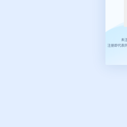
未
注册即代表