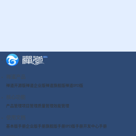
禅道产品
禅道开源版
禅道企业版
禅道旗舰版
禅道IPD版
核心功能
产品管理
项目管理
质量管理
效能管理
使用文档
基本版手册
企业版手册
旗舰版手册
IPD版手册
开发中心手册