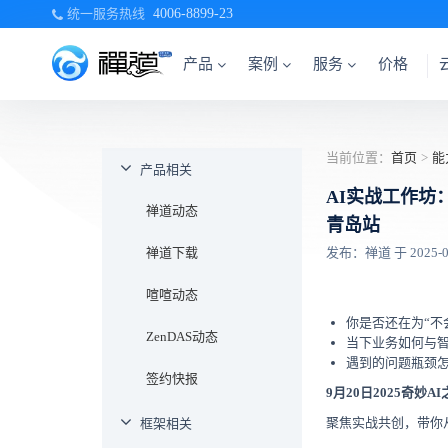
统一服务热线
4006-8899-23
产品
案例
服务
价格
当前位置：
首页
>
能
产品相关
AI实战工作坊：
禅道动态
青岛站
禅道下载
发布：禅道 于 2025-09-
喧喧动态
你是否还在为“不会
ZenDAS动态
当下业务如何与
遇到的问题瓶颈怎
签约快报
9月20日2025奇妙A
聚焦实战共创，带你
框架相关