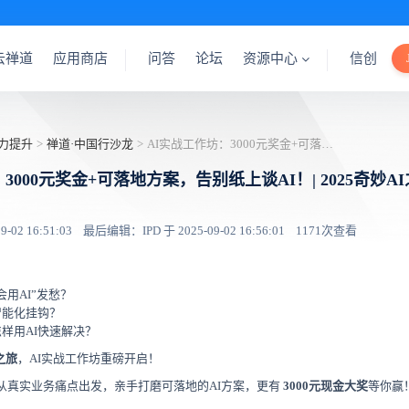
云禅道
应用商店
问答
论坛
资源中心
信创
力提升
>
禅道·中国行沙龙
>
AI实战工作坊：3000元奖金+可落地方案，告别纸上谈AI！| 2025奇妙AI之旅青岛站
3000元奖金+可落地方案，告别纸上谈AI！| 2025奇妙A
02 16:51:03
最后编辑：IPD 于 2025-09-02 16:56:01
1171次查看
用AI”发愁？
智能化挂钩？
样用AI快速解决？
I之旅
，AI实战工作坊重磅开启！
从真实业务痛点出发，亲手打磨可落地的AI方案，更有
3000元现金大奖
等你赢