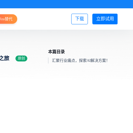
下载
立即试用
Jira替代
登录/注册
本篇目录
I之旅
原创
汇聚行业痛点，探索AI解决方案！
！