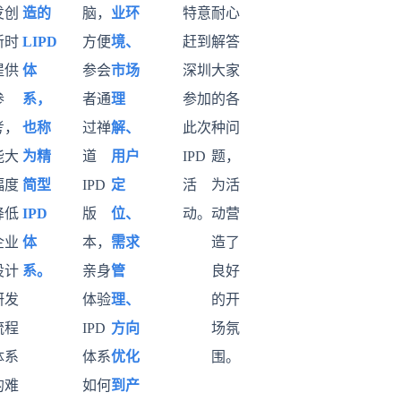
发创
造的
脑，
业环
特意
耐心
新时
LIPD
方便
境、
赶到
解答
提供
体
参会
市场
深圳
大家
参
系，
者通
理
参加
的各
考，
也称
过禅
解、
此次
种问
能大
为精
道
用户
IPD
题，
幅度
简型
IPD
定
活
为活
降低
IPD
版
位、
动。
动营
企业
体
本，
需求
造了
设计
系。
亲身
管
良好
研发
体验
理、
的开
流程
IPD
方向
场氛
体系
体系
优化
围。
的难
如何
到产