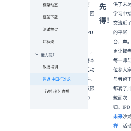
验禅道
道，回
系阿
供了
未
框架动态
先
IPD版
复
道，回
学习
中
框架下载
得！
本，开
【
IPD
复
交流
近
测试框架
启你的
资
【
IPD
的平
尾
产品研
料
】，
课
台，
声
UI框架
发高效
获取阿
件
】，
更让
揭
能力提升
之旅！
道私藏
获得本
每一
师
敏捷培训
IPD学
次活动
位参
大
习资料
课件。
与者
留
禅道·中国行沙龙
包~
（仅限
都满
了
《践行者》直播
前20
载而
次
名）
归。
IPD
未来
沙
禅
活