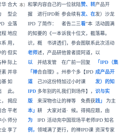
考华
合大
和掌
内容
自己的
一位
就陆
赞、转
产品开
本）
为
型企
握
进行
IPD新
参会
续有
发、在
发）沙龙
PD
业落
IPD
了简
作：
者告
二三
看
”本
活动圆满
流程
地应
的知
要的
《一本
诉我
十位
文，截
落幕。
体系
用，
识，
概
书讲透
们，
参会
图联系
此次活动
中的
但实
老师
述，
产品研
他曾
者提
阿道，
以
各种
际上
以
并结
发管
在广
前一
回复
「IPD（集
要素
并非
「禅
合自
理》。
州参
个多
【IPD
成产品开
的基
如
道
己20
这份特
加过
小时
课
发）的知
础
此。
IPD
多年
别的礼
我们
到场
件】，
识与实
上，
揭应
版
来深
物也让
的禅
等
免费获
践」
为主
结合
平老
本」
耕
大家对
道·
候。
得揭应
题，由
中小
师分
为
IPD
活动充
中国
现场
平老师
IPD 知名
企业
享了
例，
领域
满了更
行，
的禅
IPD课
资深专家