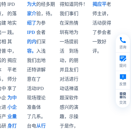
的特
IPD
为大
的经
多期
得知
道同
件！
揭应平
老
点，
的落
家介
验，
待。
我们
事们
师主讲，
构建
地实
绍了
为参
在深
热情
活动获得
出一
践。
IPD
会者
圳有
地为
了参会者
套相
其
的内
们深
一场
提前
一致好
咨询
对普
中，
容。
入浅
活
到场
评。
适的
揭应
我们
出地
动，
的朋
提问
体
平老
还特
讲解
并且
友们
系，
师分
意在
了
对活
进行
反馈
给中
享了
活动
IPD
动话
禅道
小企
为中
现场
理论
题深
软件
交流
业进
小企
准备
体
感兴
的演
行产
业量
了几
系。
趣，
示操
品研
身打
台电
从行
于是
作，