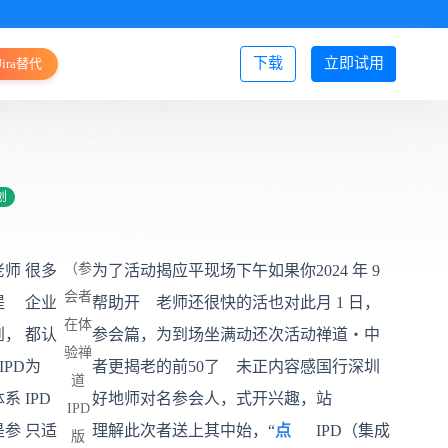
下载
立即试用
Jira替代
登录/注册
创
（参
老师
很多
为了
活动
揭应平
现场
下午
如果你
2024 年 9
会者
提
企业
帮助
开
老师还
很快
的活
也对此
月 1 日，
在体
到，
都认
参会
篇，
为到场
坐满
动还
次活动
禅道・中
验禅
IPD
为
者更
揭老
的前50
了
未正
内容感
国行深圳
道
体系
IPD
好地
师对
名参会
人，
式开
兴趣，
站
IPD
是参
只适
理解
此次
者送上
其中
始，
“
点
IPD（集成
版