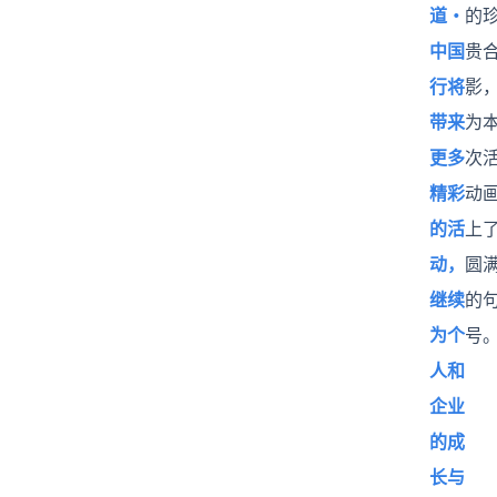
道・
的
中国
贵
行将
影
带来
为
更多
次
精彩
动
的活
上
动，
圆
继续
的
为个
号
人和
企业
的成
长与