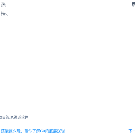
热
情。
;项目管理;禅道软件
坊】还能这么玩，带你了解Git的底层逻辑
下