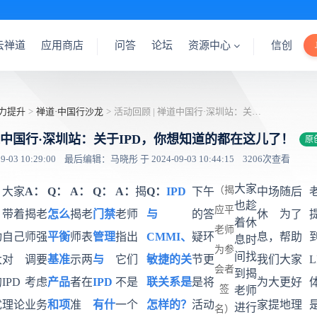
云禅道
应用商店
问答
论坛
资源中心
信创
力提升
>
禅道·中国行沙龙
>
活动回顾 | 禅道中国行·深圳站：关于IPD，你想知道的都在这儿了！
禅道中国行·深圳站：关于IPD，你想知道的都在这儿了！
原
03 10:29:00
最后编辑：马晓彤 于 2024-09-03 10:44:15
3206次查看
大家
（揭
大家
A：
Q：
A：
Q：
A：
揭
Q：
IPD
下午
中场
随后
也趁
应平
，
带着
揭老
怎么
揭老
门禁
老师
与
的答
休
为了
着休
老师
动
自己
师强
平衡
师表
管理
指出
CMMI、
疑环
息，
帮助
息时
为参
间找
大
对
调要
基准
示两
与
它们
敏捷的关
节更
我们
大家
L
会者
到揭
的
IPD
考虑
产品
者在
IPD
不是
联关系是
是将
为大
更好
签
老师
犹
理论
业务
和项
准
有什
一个
怎样的？
活动
家提
地理
进行
名）