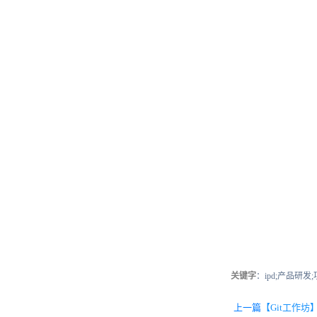
关键字
：ipd;产品研发
上一篇
【Git工作