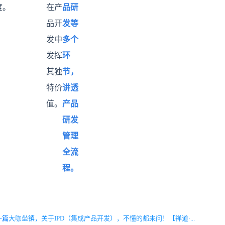
度。
在产
品研
品开
发等
发中
多个
发挥
环
其独
节，
特价
讲透
值。
产品
研发
管理
全流
程。
一篇
大咖坐镇，关于IPD（集成产品开发），不懂的都来问！【禅道·...