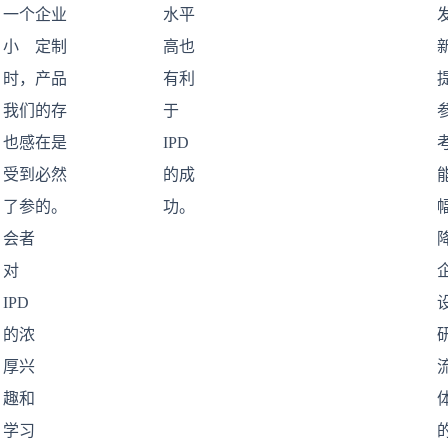
一个
企业
水平
小
定制
高也
时，
产品
有利
我们
的存
于
也感
在是
IPD
受到
必然
的成
了参
的。
功。
会者
对
IPD
的浓
厚兴
趣和
学习