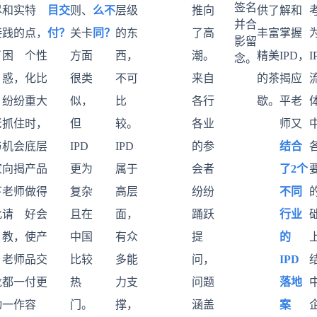
签名
尽
和实
特
目交
则、
么不
层级
推向
供了
解和
并合
接
践的
点，
付？
关卡
同？
的东
了高
丰富
掌握
影留
了
困
个性
方面
西，
潮。
精美
IPD，
I
念。
惑，
化比
很类
不可
来自
的茶
揭应
。
纷纷
重大
似，
比
各行
歇。
平老
老
抓住
时，
但
较。
各业
师又
与
机会
底层
IPD
IPD
的参
结合
家
向揭
产品
更为
属于
会者
了2个
下
老师
做得
复杂
高层
纷纷
不同
此
请
好会
且在
面，
踊跃
行业
教，
使产
中国
有众
提
的
老师
品交
比较
多能
问，
IPD
龙
都一
付更
热
力支
问题
落地
动
一作
容
门。
撑，
涵盖
案