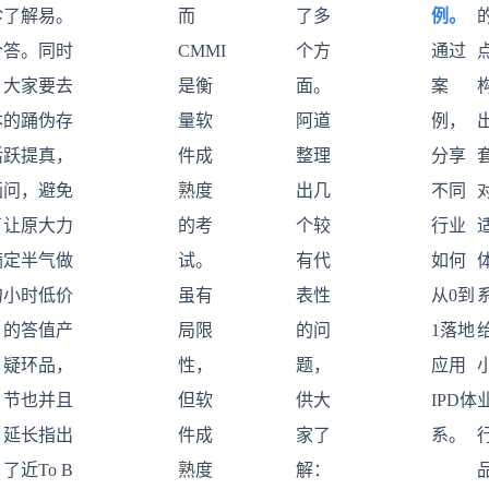
珍
了解
易。
而
了多
例。
合
答。
同时
CMMI
个方
通过
，
大家
要去
是衡
面。
案
本
的踊
伪存
量软
阿道
例，
活
跃提
真，
件成
整理
分享
画
问，
避免
熟度
出几
不同
了
让原
大力
的考
个较
行业
满
定半
气做
试。
有代
如何
句
小时
低价
虽有
表性
从0到
。
的答
值产
局限
的问
1落地
疑环
品，
性，
题，
应用
节也
并且
但软
供大
IPD体
延长
指出
件成
家了
系。
了近
To B
熟度
解：