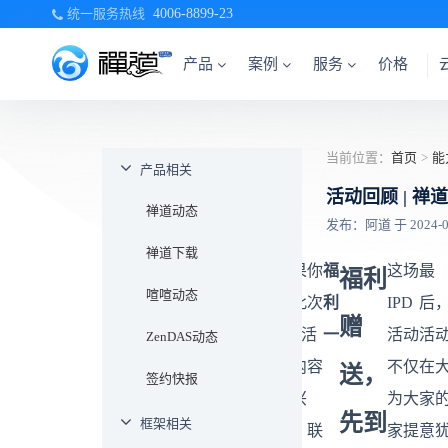
统一服务热线
4006-8899-23
产品
案例
服务
价格
当前位置：
首页
>
能
产品相关
活动回顾 | 
禅道动态
发布：阿道 于 2024-09-
禅道下载
联系阿
福
如果您
福
如果你
福
这场
最
福利
喧喧动态
道，回
利
想学习
利
对此次
利
IPD
后
赠
复【
禅
三
更多
二
IPD活
一
活动
活
ZenDAS动态
道
IPD内
动内容
不仅
在
送，
签约快报
IPD
】，
容，联
感兴
为大
家
先到
框架相关
免费体
系阿
趣，联
家提
意