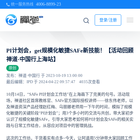
4006-8899-23
统一服务热线
登录/注册
PI计划会，get规模化敏捷SAFe新技能！【活动回顾
禅道·中国行上海站】
原创
发布：禅道·中国行 于 2023-10-19 13:00:00
最后编辑：IPD 于 2024-04-22 09:57:47
4035次查看
10月14日，“SAFe PI计划会工作坊”在上海画下了完美的句号。活动现
场，禅道社区首席教练官、SAFe官方国际授权讲师——徐东伟老师，以
及禅道资深产品经理赵红梅、乌丽娜老师用一下午的时间，模拟了规模
化敏捷的关键阶段“PI计划会”；用3个多小时的交流与共创，带大家初步
认识了规模化敏捷SAFe，引导大家思考如何将PI计划会及SAFe的相关实
践与日常工作结合，从容应对项目中的管理挑战。
这次的工作坊，干货着实有点多~今天，让阿道用5分钟带大家回顾工作