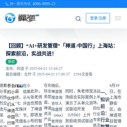
4006-8899-23
统一服务热线
登录/注册
【回顾】“AI+研发管理”「禅道·中国行」上海站：
探索前沿，实战共进！
原创
发布：阿道 于 2025-04-21 15:44:27
最后编辑：北柠 于 2025-04-21 17:08:57
2194次查看
随着
参会
在实
4月19
在小
随后，
活动
此外，
际业
同时，朱老师现
分享
最
日，在
的小
组展
禅道管
一、
上半
务层
张老师
场结合实际案例
的热
终，
上海市
示与
理咨询
伙伴
知识
场，
面，
也预告
演示了从单元测
烈交
“七
静安
评选
合伙人
们从
前
四位
禅道
了禅道
试驱动开发
流与
龙珠
区，由
环
陆盛赟
禅道
沿：
行业
资深
即将发
（UTDD）上升
探
队”
禅道项
节，
（Alex）
中国
专家
产品
行业
布的智
到验收测试驱动
讨，
凭借
目管理
各小
老师则
行带
依次
经理
智慧