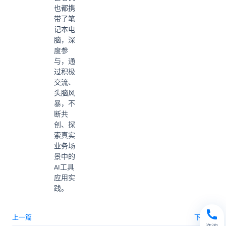
也都携
带了笔
记本电
脑，深
度参
与，通
过积极
交流、
头脑风
暴，不
断共
创、探
索真实
业务场
景中的
AI工具
应用实
践。
上一篇
下一篇