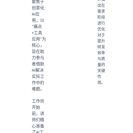
聚焦于
出在
创意化
需求
AI应
阶段
用，以
进行
“痛点
优化
+工具
对于
应用”为
提升
核心，
研发
旨在助
效率
力参与
与质
者借助
量的
AI解决
关键
作
实际工
用。
作中的
难题。
工作坊
开始
前，讲
师们精
心准备
了AI工