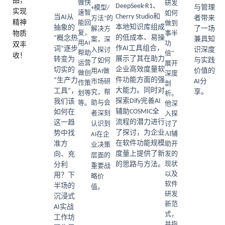
品，
研发
做快
DeepSeek-R1、
与管理
+模型/
实现
如何
速智
Cherry Studio和
当AI从
者带来
方法”的
精神
做到
能回
本地知识库组成
抽象的
了一场
解决方
事半
物质
复，
的低成本、易操
“概念热
兼具知
案，深
功
用AI
双丰
作AI工具组合，
词”逐步
识深度
入探讨
倍”
帮助
收！
展示了其在助力
转变为
与实践
了如何
展开
运营
企业高效度量软
切实的
价值的
用AI做
深度
做创
件功能方面的强
“生产力
AI分
市场研
剖
作策
大能力。同时对
工具”，
享。
究，帮
析。
划等
探索Dify完善AI
我们该
助与会
他深
等。
辅助COSMIC全
如何在
入探
者深刻
流程的潜力进行
这一趋
讨了
认识到
了探讨，为企业
势中找
AI辅
AI在企
在软件功能规模
助开
准方
业决策
发的
度量上提供了新
向、充
层面的
现状
的思路与方法。
分利
重要战
以及
用？下
略价
软件
半场的
值。
研发
沉浸式
新范
AI实战
式，
工作坊
并指