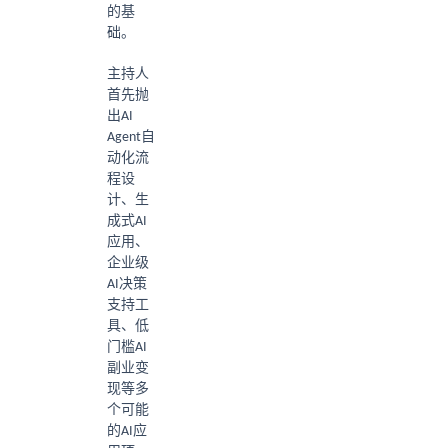
的基
础。
主持人
首先抛
出AI
Agent自
动化流
程设
计、生
成式AI
应用、
企业级
AI决策
支持工
具、低
门槛AI
副业变
现等多
个可能
的AI应