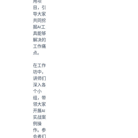
用项
目，引
导大家
共同挖
掘AI工
具能够
解决的
工作痛
点。
在工作
坊中，
讲师们
深入各
个小
组，带
领大家
开展AI
实战案
例操
作。参
会者们