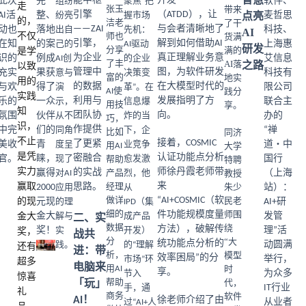
能中枢
开发
此次
完
软件、
组纷
聚焦“把
走
带来
张玉
引擎
（ATDD），让
AI活
整、
点亮
麦哲思
纷亮
握市场
的，
了干
洁老
——ZAI
与会者清晰地了
动也
落地
科技、
出自
先机：
AI
不仅
货满
师也
引擎，
解到如何借助AI
在知
的案
上海惠
己的
AI驱动
研发
满的
是学
分享
为企业
真正理解业务意
识的
例成
艾信息
AI创
的企业
AI落
了丰
之路
以致
管理中
图，为软件研发
充实
果获
科技有
意与
决策变
地实
富的
用的
的数据
在大模型时代的
与欢
得了
限公司
演
革”。在
践分
AI使
实践
利用与
发展指明了方
乐的
一众
联合主
示，
信息爆
享。
用技
知
团队协
向。
氛围
伙伴
办的
从不
炸的当
巧，
识，
作提供
中完
们的
“禅
同角
下，企
同济
比如
不止
接着，COSMIC
了更紧
美收
青
道・中
度呈
业竞争
大学
用AI
是凭
认证功能点分析
密融合
官。
睐，
国行
现了
愈发激
特聘
帮助
实力
师徐丹霞老师带
的实战
赢得
教授
（上海
对AI
产品
烈，他
赢取
来
思路。
朱少
2000
经理
站）：
应用
从
“AI+COSMIC（软
民老
的现
做详
元现
AI+研
的理
IPD（集
师围
细的
件功能规模度量
金大
金大
发管
解与
成产品
二、实
绕
数据
方法），破解传
奖！
理”活
奖，
实
开发）
战共
“大
分
统功能点分析的
动圆满
践。
的“理解
还有
进：带
模型
析，
效率困局”的分
举行，
市场”环
超多
电脑来
时
用AI
享。
为众多
节入
惊喜
代，
帮助
「玩」
IT行业
手，通
礼
软件
商务
AI！
徐老师介绍了由
从业者
过“AI+人