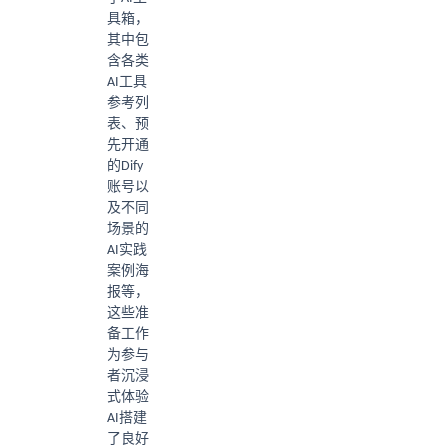
具箱，
其中包
含各类
AI工具
参考列
表、预
先开通
的Dify
账号以
及不同
场景的
AI实践
案例海
报等，
这些准
备工作
为参与
者沉浸
式体验
AI搭建
了良好