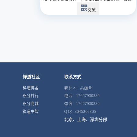
交流
禅道社区
联系方式
禅道博客
联系人：高丽亚
积分排行
电话：17667930330
积分商城
微信：17667930330
禅道书院
Q Q：3645260865
北京、上海、深圳分部