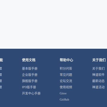
能
使用文档
帮助中心
关于我们
理
基本版手册
积分问答
关于我们
理
企业版手册
常见问题
禅道软件
理
旗舰版手册
论坛交流
最新动态
理
IPD版手册
使用视频
禅道活动
开发中心手册
Gitee
GitHub