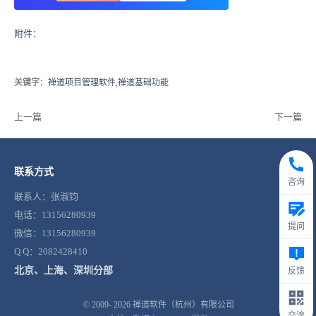
附件：
关键字
：禅道项目管理软件,禅道基础功能
上一篇
下一篇
联系方式
咨询
联系人：张淑钧
电话：13156280939
提问
微信：13156280939
Q Q：2082428410
北京、上海、深圳分部
反馈
© 2009- 2026
禅道软件（杭州）有限公司
交流