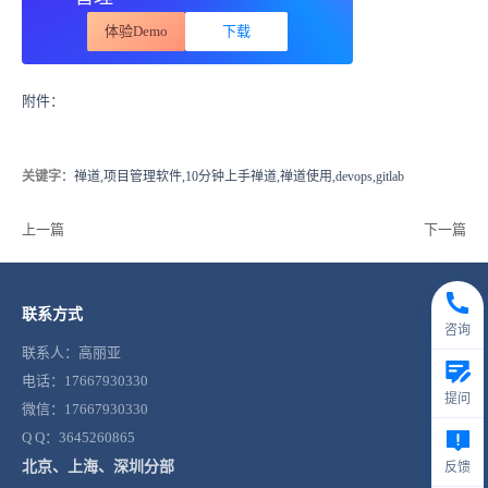
体验Demo
下载
附件：
关键字
：禅道,项目管理软件,10分钟上手禅道,禅道使用,devops,gitlab
上一篇
下一篇
联系方式
咨询
联系人：高丽亚
电话：17667930330
提问
微信：17667930330
Q Q：3645260865
北京、上海、深圳分部
反馈