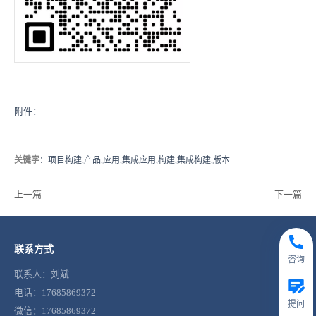
附件：
关键字
：项目构建,产品,应用,集成应用,构建,集成构建,版本
上一篇
下一篇
联系方式
咨询
联系人：刘斌
电话：17685869372
提问
微信：17685869372