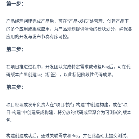
第一步：
产品经理创建完成产品后，可在“产品-发布”处管理、创建产品下
的多个应用或集成应用，为产品规划提供清晰的模块划分，确保各
应用的开发与发布节奏有序可控。
第二步：
在项目推进过程中，开发团队完成特定需求或修复Bug后，可在代
码版本库里创建tag（标签），以此标记阶段性代码成果。
第三步：
项目经理或发布负责人在“项目/执行-构建”中创建构建，或在“项
目-构建”中创建集成构建，将分散的代码成果聚合为可测试的版本
包。
构建创建成功后，通过关联需求和Bug，并在此基础上提交测试、