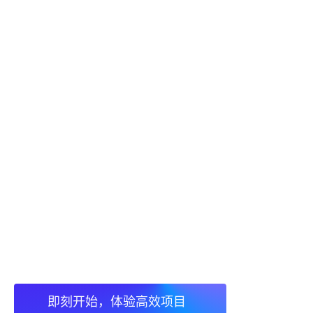
即刻开始，体验高效项目