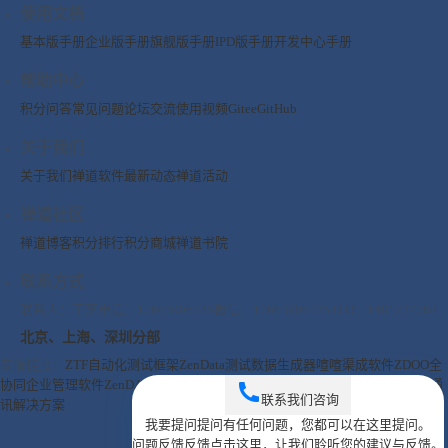
使用文档
基本版手册
企业版手册
旗舰版手册
IPD版手册
开发中心手册
帮助中心
积分问答
常见问题
论坛交流
使用视频
Gitee
GitHub
关于我们
关于我们
禅道软件
最新动态
禅道活动
禅道社区
禅道博客
积分排行
积分商城
禅道书院
联系方式
联系人：丁芝
电话：17663906485
微信：17663906485
Q Q：1481227768
北京、上海、深圳分部
友情链接：
ZTF自动化测试框架
ZenData测试数据生成器
喧喧
渠成软件
ZDOO全
协同企业管理软件
ZenDAS数据分析工具
ZenShot跨平台截图工具
飞信鼎即时通
联系我们
咨询
讯解决方案
我要提问
提问
有任何问题，您都可以在这里提问。
问题反馈
反馈
点击这里，让我们聆听您的建议与反馈。