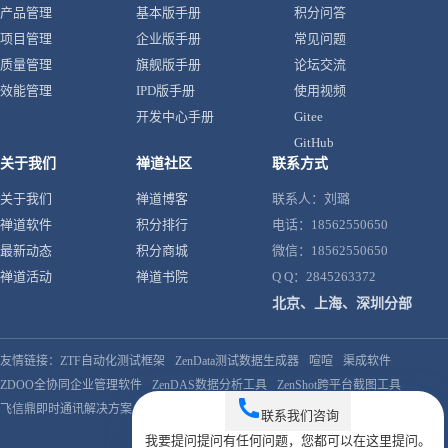
产品管理
基本版手册
积分问答
项目管理
企业版手册
常见问题
质量管理
旗舰版手册
论坛交流
效能管理
IPD版手册
使用视频
开发中心手册
Gitee
GitHub
关于我们
禅道社区
联系方式
关于我们
禅道博客
联系人：刘璐
禅道软件
积分排行
电话：18562550650
最新动态
积分商城
微信：18562550650
禅道活动
禅道书院
Q Q：2845263372
北京、上海、深圳分部
友情链接：
ZTF自动化测试框架
ZenData测试数据生成器
喧喧
渠成软件
ZDOO全协同企业管理软件
ZenDAS数据分析工具
ZenShot跨平台截图工具
飞信鼎即时通讯解决方案
联系我们
咨询
我要提问
提问
有任何问题，您都可以在这里提问。