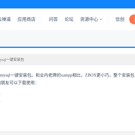
云禅道
应用商店
问答
论坛
资源中心
信创
mysql一键安装包
 php, mysql一键安装包。和业内老牌的xampp相比，ZBOX更小巧，整
的朋友可以下载使用：
z
z