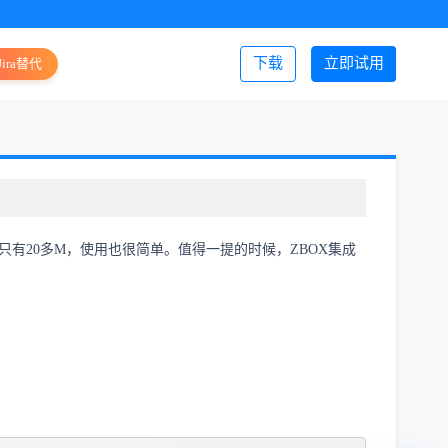
下载
立即试用
Jira替代
登录/注册
个安装包只有20多M，使用也很简单。值得一提的时候，ZBOX集成