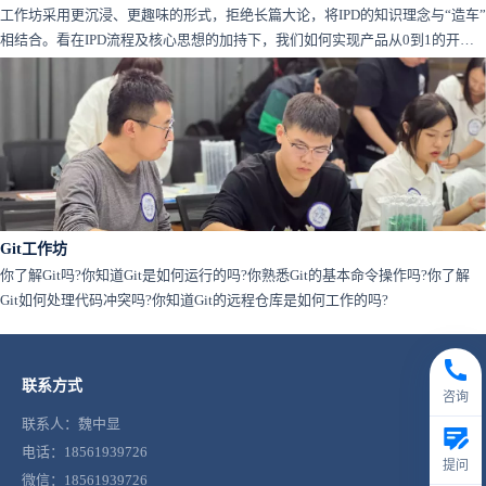
工作坊采用更沉浸、更趣味的形式，拒绝长篇大论，将IPD的知识理念与“造车”
相结合。看在IPD流程及核心思想的加持下，我们如何实现产品从0到1的开
发！
Git工作坊
你了解Git吗?你知道Git是如何运行的吗?你熟悉Git的基本命令操作吗?你了解
Git如何处理代码冲突吗?你知道Git的远程仓库是如何工作的吗?
联系方式
咨询
联系人：魏中显
电话：18561939726
提问
微信：18561939726