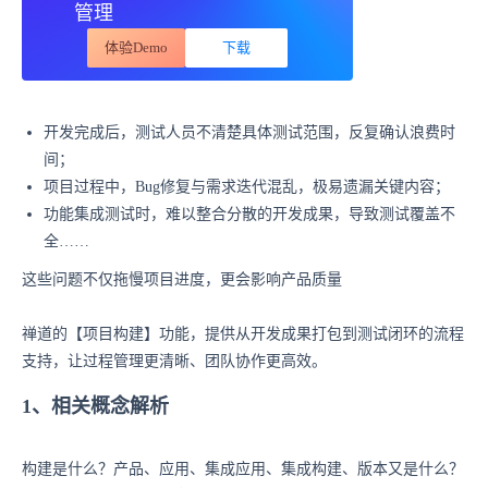
管理
体验Demo
下载
开发完成后，测试人员不清楚具体测试范围，反复确认浪费时
间；
项目过程中，Bug修复与需求迭代混乱，极易遗漏关键内容；
功能集成测试时，难以整合分散的开发成果，导致测试覆盖不
全……
这些问题不仅拖慢项目进度，更会影响产品质量
禅道的【项目构建】功能，提供从开发成果打包到测试闭环的流程
支持，让过程管理更清晰、团队协作更高效。
1、相关概念解析
构建是什么？产品、应用、集成应用、集成构建、版本又是什么？