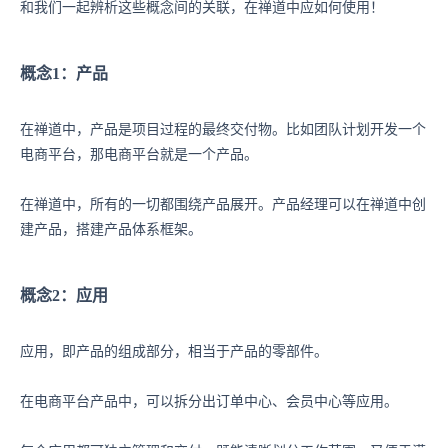
和我们一起辨析这些概念间的关联，在禅道中应如何使用！
概念1：产品
在禅道中，产品是项目过程的最终交付物。比如团队计划开发一个
电商平台，那电商平台就是一个产品。
在禅道中，所有的一切都围绕产品展开。产品经理可以在禅道中创
建产品，搭建产品体系框架。
概念2：应用
应用，即产品的组成部分，相当于产品的零部件。
在电商平台产品中，可以拆分出订单中心、会员中心等应用。