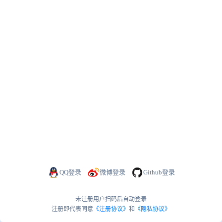
QQ登录
微博登录
Github登录
未注册用户扫码后自动登录
注册即代表同意
《注册协议》
和
《隐私协议》