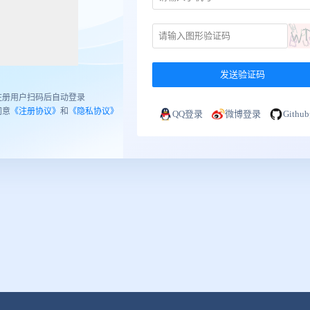
发送验证码
注册用户扫码后自动登录
同意
《注册协议》
和
《隐私协议》
QQ登录
微博登录
Gith