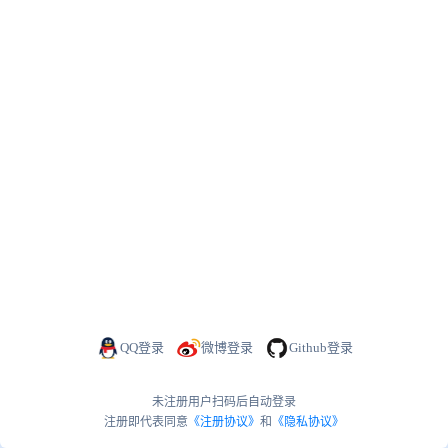
QQ登录
微博登录
Github登录
未注册用户扫码后自动登录
注册即代表同意
《注册协议》
和
《隐私协议》