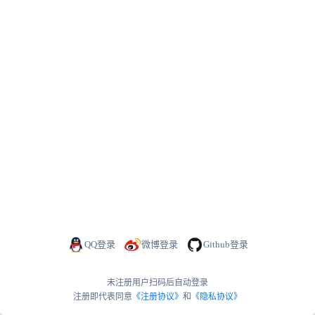
QQ登录
微博登录
Github登录
未注册用户扫码后自动登录
注册即代表同意
《注册协议》
和
《隐私协议》