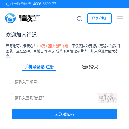
4006-8899-23
统一服务热线
登录/注册
欢迎加入禅道
开源也可以很安心！
100万+团队选择禅道
，不仅仅因为开源，更是因为我们
团队一直在坚持。目前已有50万+优秀项目管理从业人员加入禅道社区大家
庭。
手机号登录/注册
密码登录
发送验证码