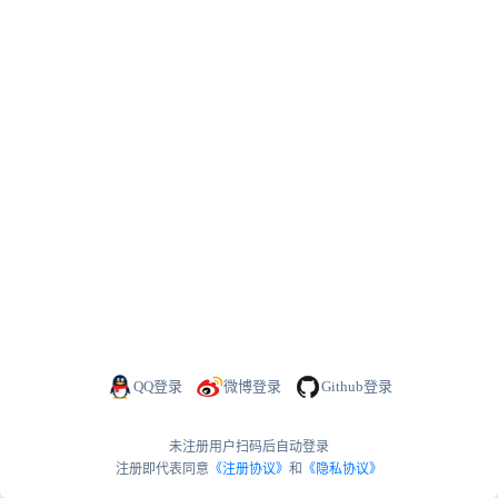
QQ登录
微博登录
Github登录
未注册用户扫码后自动登录
注册即代表同意
《注册协议》
和
《隐私协议》