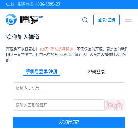
4006-8899-23
统一服务热线
登录/注册
欢迎加入禅道
开源也可以很安心！
100万+团队选择禅道
，不仅仅因为开源，更是因为我们
团队一直在坚持。目前已有50万+优秀项目管理从业人员加入禅道社区大家
庭。
手机号登录/注册
密码登录
发送验证码