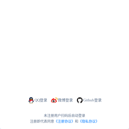
QQ登录
微博登录
Github登录
未注册用户扫码后自动登录
注册即代表同意
《注册协议》
和
《隐私协议》