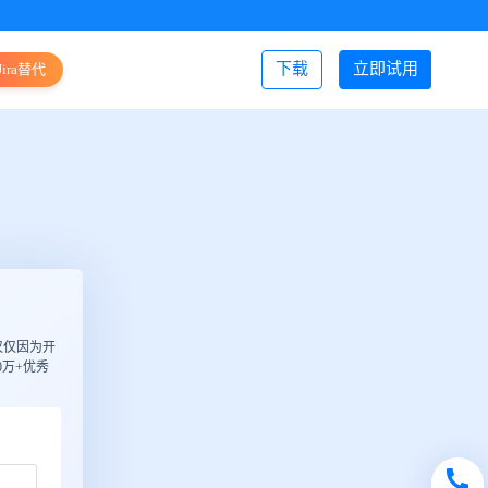
下载
立即试用
Jira替代
登录/注册
仅仅因为开
万+优秀