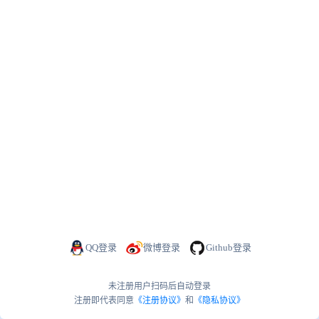
QQ登录
微博登录
Github登录
未注册用户扫码后自动登录
注册即代表同意
《注册协议》
和
《隐私协议》