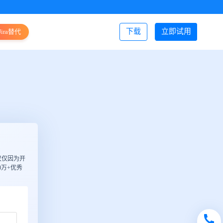
下载
立即试用
Jira替代
登录/注册
仅仅因为开
万+优秀